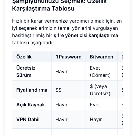
Şampiyonunuzu Seçmek: Özellik
Karşılaştırma Tablosu
Hızlı bir karar vermenize yardımcı olmak için, en
iyi seçeneklerimizin temel yönlerini vurgulayan
basitleştirilmiş bir
şifre yöneticisi karşılaştırma
tablosu aşağıdadır.
Özellik
1Password
Bitwarden
Dashl
Ücretsiz
Evet
Evet
Hayır
Sürüm
(Cömert)
(Sınırl
$ (veya
Fiyatlandırma
$$
$$$
Ücretsiz)
Açık Kaynak
Hayır
Evet
Hayır
Evet
VPN Dahil
Hayır
Hayır
(Prem
Hepsi