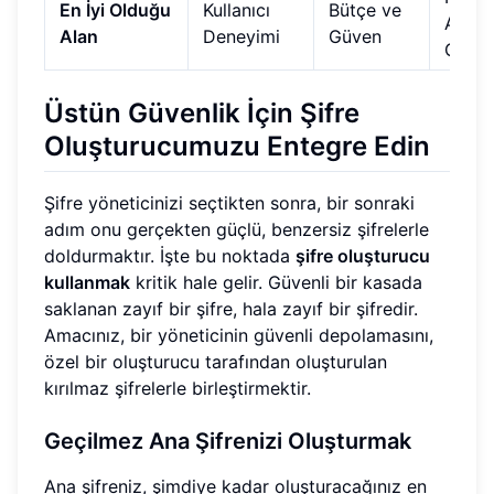
En İyi Olduğu
Kullanıcı
Bütçe ve
Arada
Alan
Deneyimi
Güven
Güven
Üstün Güvenlik İçin Şifre
Oluşturucumuzu Entegre Edin
Şifre yöneticinizi seçtikten sonra, bir sonraki
adım onu gerçekten güçlü, benzersiz şifrelerle
doldurmaktır. İşte bu noktada
şifre oluşturucu
kullanmak
kritik hale gelir. Güvenli bir kasada
saklanan zayıf bir şifre, hala zayıf bir şifredir.
Amacınız, bir yöneticinin güvenli depolamasını,
özel bir oluşturucu tarafından oluşturulan
kırılmaz şifrelerle birleştirmektir.
Geçilmez Ana Şifrenizi Oluşturmak
Ana şifreniz, şimdiye kadar oluşturacağınız en