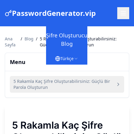
PasswordGenerator.vip
Şifre Oluşturucu
Ana
/
Blog
/
5 Rakamla Kaç Şifre Oluşturabilirsiniz:
Blog
Sayfa
Güçlü Bir Parola Oluşturun
Türkçe
Menu
5 Rakamla Kaç Şifre Oluşturabilirsiniz: Güçlü Bir
Parola Oluşturun
5 Rakamla Kaç Şifre