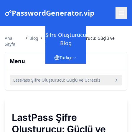
PasswordGenerator.vip
Şifre Oluşturucu
Ana
/
Blog
/
LastPass Şifre Oluşturucu: Güçlü ve
Blog
Sayfa
Ücretsiz
Türkçe
Menu
LastPass Şifre Oluşturucu: Güçlü ve Ücretsiz
LastPass Şifre
Oluşturucu: Güçlü ve