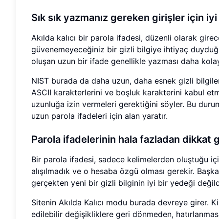
Sık sık yazmanız gereken girişler için iyi
Akılda kalıcı bir parola ifadesi, düzenli olarak gi
güvenemeyeceğiniz bir gizli bilgiye ihtiyaç duyduğun
oluşan uzun bir ifade genellikle yazması daha kolay
NIST burada da daha uzun, daha esnek gizli bilgileri
ASCII karakterlerini ve boşluk karakterini kabul etm
uzunluğa izin vermeleri gerektiğini söyler. Bu durum
uzun parola ifadeleri için alan yaratır.
Parola ifadelerinin hala fazladan dikkat 
Bir parola ifadesi, sadece kelimelerden oluştuğu i
alışılmadık ve o hesaba özgü olması gerekir. Başka b
gerçekten yeni bir gizli bilginin iyi bir yedeği değild
Sitenin Akılda Kalıcı modu burada devreye girer. Kiş
edilebilir değişikliklere geri dönmeden, hatırlanmas