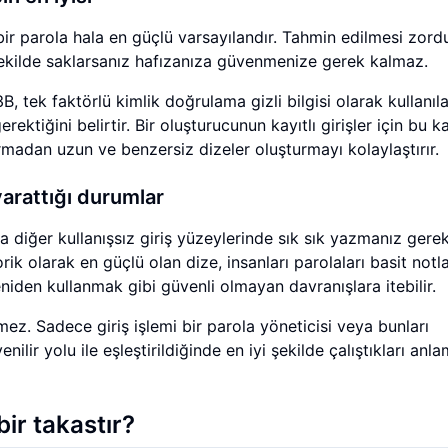
ir parola hala en güçlü varsayılandır. Tahmin edilmesi zordu
şekilde saklarsanız hafızanıza güvenmenize gerek kalmaz.
tek faktörlü kimlik doğrulama gizli bilgisi olarak kullanıl
ktiğini belirtir. Bir oluşturucunun kayıtlı girişler için bu k
urmadan uzun ve benzersiz dizeler oluşturmayı kolaylaştırır.
yarattığı durumlar
a diğer kullanışsız giriş yüzeylerinde sık sık yazmanız gere
orik olarak en güçlü olan dize, insanları parolaları basit notl
den kullanmak gibi güvenli olmayan davranışlara itebilir.
mez. Sadece giriş işlemi bir parola yöneticisi veya bunları
ir yolu ile eşleştirildiğinde en iyi şekilde çalıştıkları anla
ir takastır?