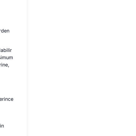
erden
abilir
ksimum
rine,
erince
in