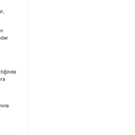
r,
an
adar
ktiğinde
ara
mına