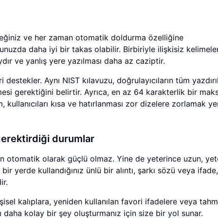
receğiniz ve her zaman otomatik doldurma özelliğine
uzda daha iyi bir takas olabilir. Birbiriyle ilişkisiz kelimel
dır ve yanlış yere yazılması daha az caziptir.
 destekler. Aynı NIST kılavuzu, doğrulayıcıların tüm yazdırıl
esi gerektiğini belirtir. Ayrıca, en az 64 karakterlik bir ma
, kullanıcıları kısa ve hatırlanması zor dizelere zorlamak ye
gerektirdiği durumlar
çin otomatik olarak güçlü olmaz. Yine de yeterince uzun, yet
ir yerde kullandığınız ünlü bir alıntı, şarkı sözü veya ifade,
ir.
isel kalıplara, yeniden kullanılan favori ifadelere veya tahm
ı daha kolay bir şey oluşturmanız için size bir yol sunar.