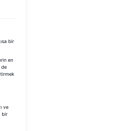
ısa bir
erin en
i de
ştirmek
rı ve
 bir