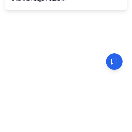
PasswordGenerator.vip
Güvenilir Şifre Oluşturma Aracı