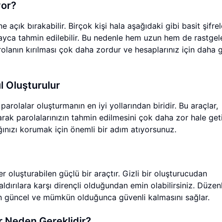
yor?
ne açık bırakabilir. Birçok kişi hala aşağıdaki gibi basit şifrel
ayca tahmin edilebilir. Bu nedenle hem uzun hem de rastgele
rolanın kırılması çok daha zordur ve hesaplarınız için daha 
ıl Oluşturulur
arolalar oluşturmanın en iyi yollarından biridir. Bu araçlar,
rak parolalarınızın tahmin edilmesini çok daha zor hale getir
lığınızı korumak için önemli bir adım atıyorsunuz.
er oluşturabilen güçlü bir araçtır. Gizli bir oluşturucudan
ldırılara karşı dirençli olduğundan emin olabilirsiniz. Düzenl
ızın güncel ve mümkün olduğunca güvenli kalmasını sağlar.
r Neden Gereklidir?