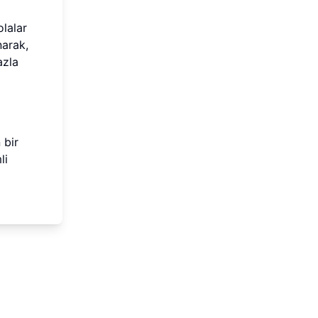
olalar
narak,
azla
 bir
li