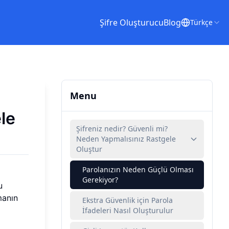
Şifre Oluşturucu
Blog
Türkçe
Menu
le
Şifreniz nedir? Güvenli mi?
Neden Yapmalısınız Rastgele
Oluştur
Parolanızın Neden Güçlü Olması
Gerekiyor?
u
manın
Ekstra Güvenlik için Parola
İfadeleri Nasıl Oluşturulur