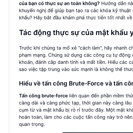
của bạn có thực sự an toàn không?
Hướng dẫn này
khuyến nghị để giúp bạn tạo ra các khóa kỹ thuật
khẩu? Hãy bắt đầu khám phá
thực tiễn tốt nhất v
Tác động thực sự của mật khẩu 
Trước khi chúng ta mổ xẻ "cách làm", hãy nhanh ch
phạm mạng. Chúng sử dụng các công cụ tự động để
khoản, đánh cắp danh tính và mất tiền. Hiểu các c
sao việc tập trung vào sức mạnh là không thể thư
Hiểu về tấn công Brute-Force và tấn cô
Tấn công brute-force
liên quan đến phần mềm thử 
càng dài và càng phức tạp, thời gian này càng lâu
cụm từ và mật khẩu bị rò rỉ trước đây. Một mật k
hoàn toàn, làm cho các cuộc tấn công này trở nên 
quan trọng.