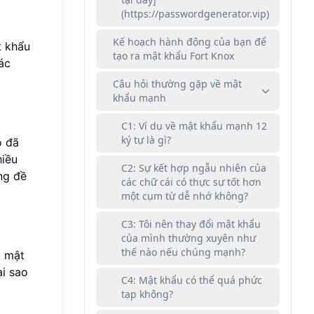
(https://passwordgenerator.vip)
Kế hoạch hành động của bạn để
t khẩu
tạo ra mật khẩu Fort Knox
ác
Câu hỏi thường gặp về mật
khẩu mạnh
C1: Ví dụ về mật khẩu mạnh 12
ký tự là gì?
ọ đã
hiều
C2: Sự kết hợp ngẫu nhiên của
ng đề
các chữ cái có thực sự tốt hơn
một cụm từ dễ nhớ không?
C3: Tôi nên thay đổi mật khẩu
của mình thường xuyên như
thế nào nếu chúng mạnh?
o mật
ại sao
C4: Mật khẩu có thể quá phức
tạp không?