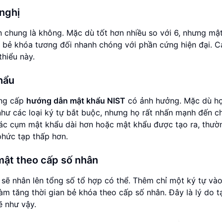
 nghị
n chung là không. Mặc dù tốt hơn nhiều so với 6, nhưng mậ
bị bẻ khóa tương đối nhanh chóng với phần cứng hiện đại. C
hiểu này.
hẩu
ung cấp
hướng dẫn mật khẩu NIST
có ảnh hưởng. Mặc dù h
hư các loại ký tự bắt buộc, nhưng họ rất nhấn mạnh đến c
các cụm mật khẩu dài hơn hoặc mật khẩu được tạo ra, thườ
 phức tạp thấp hơn.
mật theo cấp số nhân
 sẽ nhân lên tổng số tổ hợp có thể. Thêm chỉ một ký tự và
àm tăng thời gian bẻ khóa theo cấp số nhân. Đây là lý do t
ẽ như vậy.