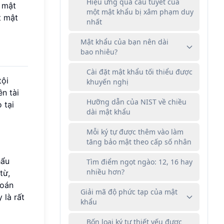
Hiệu ứng quả cầu tuyết của
 mật
một mật khẩu bị xâm phạm duy
t mật
nhất
Mật khẩu của bạn nên dài
bao nhiêu?
Cài đặt mật khẩu tối thiểu được
tội
khuyến nghị
n tài
Hưỡng dẫn của NIST về chiều
 tại
dài mật khẩu
Mỗi ký tự được thêm vào làm
tăng bảo mật theo cấp số nhân
hẩu
Tìm điểm ngọt ngào: 12, 16 hay
nhiều hơn?
từ,
đoán
Giải mã độ phức tạp của mật
 là rất
khẩu
Bốn loại ký tự thiết yếu được