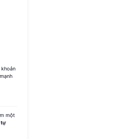
i khoản
ệ mạnh
êm một
 tự