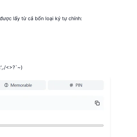
ược lấy từ cả bốn loại ký tự chính:
',./<>?`~)