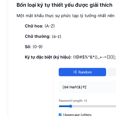
Bốn loại ký tự thiết yếu được giải thích
Một mật khẩu thực sự phức tạp lý tưởng nhất nên đ
Chữ hoa:
(A-Z)
Chữ thường:
(a-z)
Số:
(0-9)
Ký tự đặc biệt (ký hiệu):
(!@#$%^&*()_+-=[]{}|;: