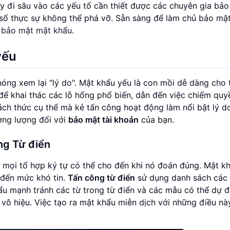
 đi sâu vào các yếu tố cần thiết được các chuyên gia bảo
 số thực sự không thể phá vỡ. Sẵn sàng để làm chủ bảo mậ
ề bảo mật mật khẩu
.
yếu
óng xem lại "lý do". Mật khẩu yếu là con mồi dễ dàng cho 
 khai thác các lỗ hổng phổ biến, dẫn đến việc chiếm quyề
ách thức cụ thể mà kẻ tấn công hoạt động làm nổi bật lý do
ơng lượng đối với
bảo mật tài khoản
của bạn.
ng Từ điển
mọi tổ hợp ký tự có thể cho đến khi nó đoán đúng. Mật k
 đến mức khó tin.
Tấn công từ điển
sử dụng danh sách các 
hẩu mạnh tránh các từ trong từ điển và các mẫu có thể dự 
vô hiệu. Việc tạo ra mật khẩu miễn dịch với những điều này