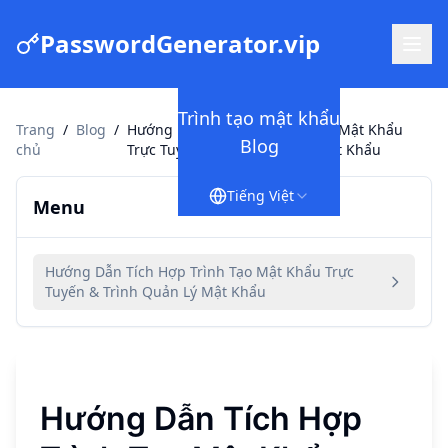
PasswordGenerator.vip
Trình tạo mật khẩu
Trang
/
Blog
/
Hướng Dẫn Tích Hợp Trình Tạo Mật Khẩu
Blog
chủ
Trực Tuyến & Trình Quản Lý Mật Khẩu
Tiếng Việt
Menu
Hướng Dẫn Tích Hợp Trình Tạo Mật Khẩu Trực
Tuyến & Trình Quản Lý Mật Khẩu
Hướng Dẫn Tích Hợp