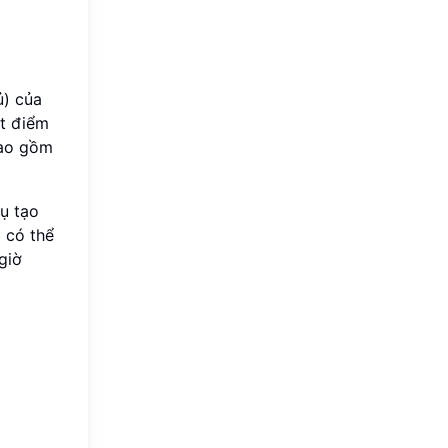
ủ) của
ột điểm
bao gồm
ụ tạo
 có thể
giờ