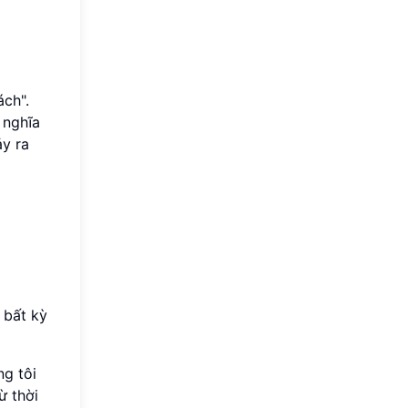
ách".
 nghĩa
ảy ra
 bất kỳ
ng tôi
ừ thời