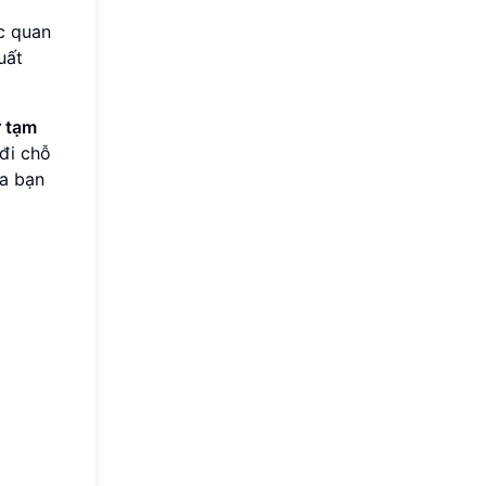
c quan
uất
ử tạm
 đi chỗ
ủa bạn