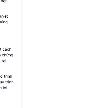
 bạn
tuyệt
húng
t cách
h chứng
 tại
ổ trình
uy trình
n lợi