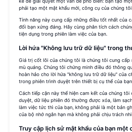
kế để giải quyết một vấn đề phổ biến: bạn tạo mộ
phải tạo một mật khẩu mới, công cụ của chúng tôi
Tính năng này cung cấp những điều tốt nhất của cả
đối bạn xứng đáng. Hãy cùng phân tích cách chún
tiện dụng trong phiên làm việc của bạn.
Lời hứa "Không lưu trữ dữ liệu" trong th
Giá trị cốt lõi của chúng tôi là chúng tôi cung 
mù quáng. Chúng tôi chứng minh điều đó thông qu
hoàn hảo cho lời hứa "không lưu trữ dữ liệu" của 
trong phiên trình duyệt trên thiết bị cụ thể của bạn
Cách tiếp cận này thể hiện cam kết của chúng tôi 
duyệt, dữ liệu phiên đó thường được xóa, làm sạch
làm việc tức thì của bạn, không phải là một bản ghi
của bộ nhớ ngắn hạn mà không phải chịu trách nh
Truy cập lịch sử mật khẩu của bạn một