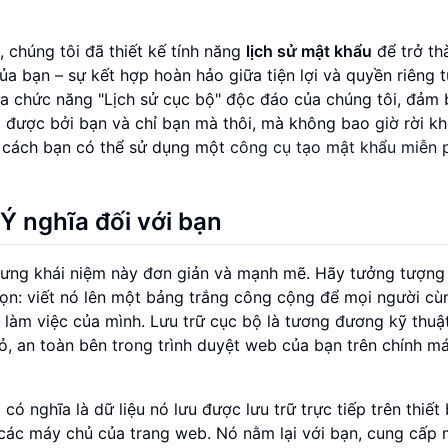
, chúng tôi đã thiết kế tính năng
lịch sử mật khẩu
để trở th
a bạn – sự kết hợp hoàn hảo giữa tiện lợi và quyền riêng 
của chức năng "Lịch sử cục bộ" độc đáo của chúng tôi, đảm
 được bởi bạn và chỉ bạn mà thôi, mà không bao giờ rời kh
á cách bạn có thể sử dụng một
công cụ tạo mật khẩu miễn 
 Ý nghĩa đối với bạn
nhưng khái niệm này đơn giản và mạnh mẽ. Hãy tưởng tượng
họn: viết nó lên một bảng trắng công cộng để mọi người cù
 làm việc của mình. Lưu trữ cục bộ là tương đương kỹ thuậ
ỏ, an toàn bên trong trình duyệt web của bạn trên chính má
ó nghĩa là dữ liệu nó lưu được lưu trữ trực tiếp trên thiết 
 các máy chủ của trang web. Nó nằm lại với bạn, cung cấp 