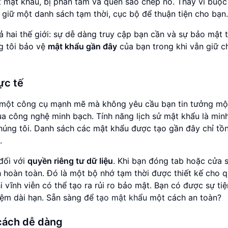
t mật khẩu, bị phân tâm và quên sao chép nó. Thay vì buộc
 giữ một danh sách tạm thời, cục bộ để thuận tiện cho bạn.
 hai thế giới: sự dễ dàng truy cập bạn cần và sự bảo mật 
g tôi bảo vệ
mật khẩu gần đây
của bạn trong khi vẫn giữ c
ực tế
cấp một công cụ mạnh mẽ mà không yêu cầu bạn tin tưởng mộ
a công nghệ minh bạch. Tính năng lịch sử mật khẩu là min
chúng tôi. Danh sách các mật khẩu được tạo gần đây chỉ tồn
.
đối với
quyền riêng tư dữ liệu
. Khi bạn đóng tab hoặc cửa s
 hoàn toàn. Đó là một bộ nhớ tạm thời được thiết kế cho q
 vĩnh viễn có thể tạo ra rủi ro bảo mật. Bạn có được sự tiệ
iệm dài hạn. Sẵn sàng để
tạo mật khẩu
một cách an toàn?
 cách dễ dàng