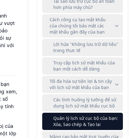
Tại sao lưu trữ cục bộ an toàn
hơn phía máy chủ?
ành
Cách công cụ tạo mật khẩu
tư vượt
của chúng tôi bảo mật các
 bảo
mật khẩu gần đây của bạn
ỏi sự
Lời hứa "Không lưu trữ dữ liệu"
phí
với
trong thực tế
Truy cập lịch sử mật khẩu của
bạn một cách dễ dàng
Tối đa hóa sự tiện lợi & tin cậy
 bạn
với lịch sử mật khẩu của bạn
ng xem,
t số
Các tình huống lý tưởng để sử
dụng lịch sử mật khẩu cục bộ
y tính
Quản lý lịch sử cục bộ của bạn:
Xóa, Sao chép & Tạo lại
bị của
một lớp
Nâng cao bảo mật trực tuyến của