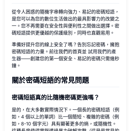
從令人困惑的隨機字串轉向強力、易記的密碼短語，
是您可以為您的數位生活做出的最具影響力的改變之
一。您不再需要在安全性與便利性之間做出選擇。密
碼短語提供更優越的保護級別，同時也直觀易用。
準備好提升您的線上安全了嗎？告別忘記密碼，擁抱
密碼短語的力量。前往我們的首頁並
試用我們的產
生器
——創建您的第一個安全、易記的密碼只需幾秒
鐘。
關於密碼短語的常見問題
密碼短語真的比隨機密碼更強嗎？
是的，在大多數實際情況下。一個長的密碼短語（例
如，4 個以上的單詞）比一個簡短、複雜的密碼（例
如，8-10 個字元）具有顯著更多的熵，或隨機性。
這種長度使得電腦透過暴力破解攻擊（這是最常見的