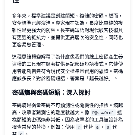
多年來，標準建議是創建簡短、複雜的密碼。然而，
安全標準已經演進。專家現在認為，長度比單純的複
雜性是更強大的防禦。長密碼短語對現代駭客技術具
有更強的抵抗力，並提供更高層次的安全性，同時也
更容易您管理。
這種思維轉變解釋了為什麼像我們的線上密碼產生器
這樣的工具現在顯著提供易記密碼短語模式。它使使
用者能夠創建符合現代安全標準且實用的憑證。密碼
應該多長？對於密碼短語，答案是「越長越好」。
密碼熵與密碼短語：深入探討
密碼熵是衡量密碼不可預測性或隨機性的指標。熵越
高，攻擊者猜測它的難度就越大。像
這
P@ssw0rd1
樣簡短的密碼熵非常低，因為攻擊者的工具被設計為
檢查常見的替換，例如：使用
代替
，
代
@
a
0
替
。
o