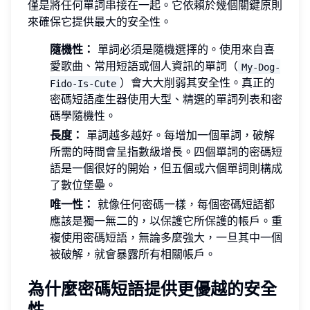
僅是將任何單詞串接在一起。它依賴於幾個關鍵原則
來確保它提供最大的安全性。
隨機性：
單詞必須是隨機選擇的。使用來自喜
愛歌曲、常用短語或個人資訊的單詞（
My-Dog-
）會大大削弱其安全性。真正的
Fido-Is-Cute
密碼短語產生器使用大型、精選的單詞列表和密
碼學隨機性。
長度：
單詞越多越好。每增加一個單詞，破解
所需的時間會呈指數級增長。四個單詞的密碼短
語是一個很好的開始，但五個或六個單詞則構成
了數位堡壘。
唯一性：
就像任何密碼一樣，每個密碼短語都
應該是獨一無二的，以保護它所保護的帳戶。重
複使用密碼短語，無論多麼強大，一旦其中一個
被破解，就會暴露所有相關帳戶。
為什麼密碼短語提供更優越的安全
性