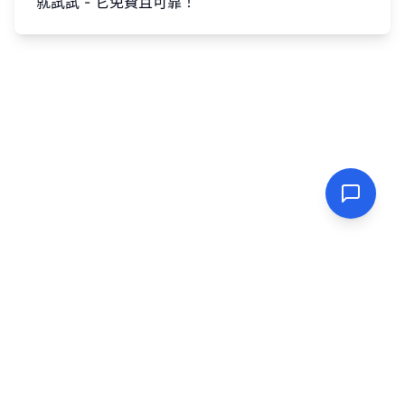
就試試 - 它免費且可靠！
PasswordGenerator.vip