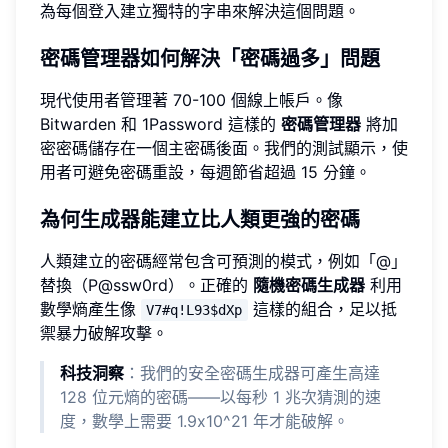
為每個登入建立獨特的字串來解決這個問題。
密碼管理器如何解決「密碼過多」問題
現代使用者管理著 70-100 個線上帳戶。像
Bitwarden 和 1Password 這樣的
密碼管理器
將加
密密碼儲存在一個主密碼後面。我們的測試顯示，使
用者可避免密碼重設，每週節省超過 15 分鐘。
為何生成器能建立比人類更強的密碼
人類建立的密碼經常包含可預測的模式，例如「@」
替換（P@ssw0rd）。正確的
隨機密碼生成器
利用
數學熵產生像
這樣的組合，足以抵
V7#q!L93$dXp
禦暴力破解攻擊。
科技洞察
：我們的安全密碼生成器可產生高達
128 位元熵的密碼——以每秒 1 兆次猜測的速
度，數學上需要 1.9x10^21 年才能破解。