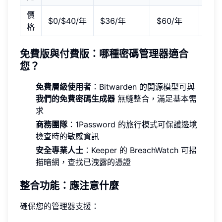
價
$0/$40/年
$36/年
$60/年
$35
格
免費版與付費版：哪種密碼管理器適合
您？
免費層級使用者
：Bitwarden 的開源模型可與
我們的免費密碼生成器
無縫整合，滿足基本需
求
商務團隊
：1Password 的旅行模式可保護邊境
檢查時的敏感資訊
安全專業人士
：Keeper 的 BreachWatch 可掃
描暗網，查找已洩露的憑證
整合功能：應注意什麼
確保您的管理器支援：