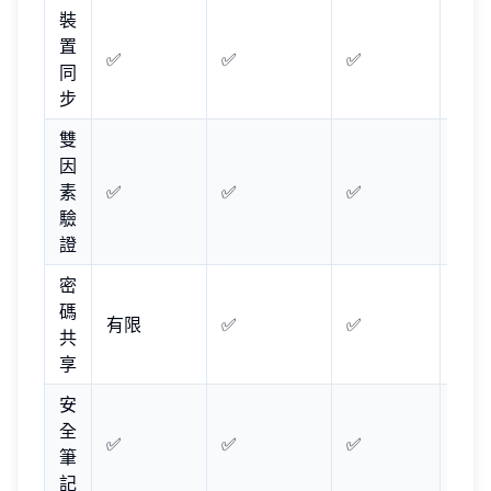
裝
置
✅
✅
✅
✅
同
步
雙
因
素
✅
✅
✅
✅
驗
證
密
碼
有限
✅
✅
✅
共
享
安
全
✅
✅
✅
✅
筆
記