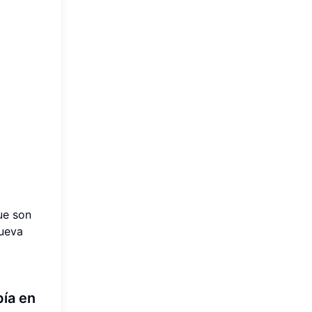
ue son
ueva
pía en