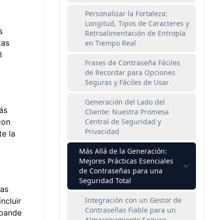
Personalizar la Fortaleza:
Longitud, Tipos de Caracteres y
ás
Retroalimentación de Entropía
tas
en Tiempo Real
l
Frases de Contraseña Fáciles
de Recordar para Opciones
Seguras y Fáciles de Usar
Generación del Lado del
ás
Cliente: Nuestra Promesa
con
Central de Seguridad y
Privacidad
e la
Más Allá de la Generación:
Mejores Prácticas Esenciales
de Contraseñas para una
Seguridad Total
ras
Integración con un Gestor de
incluir
Contraseñas Fiable para un
xpande
Almacenamiento Seguro