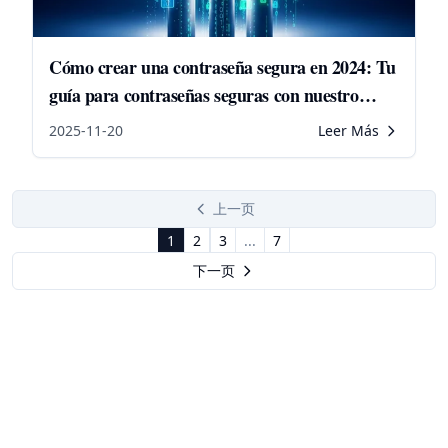
Cómo crear una contraseña segura en 2024: Tu
guía para contraseñas seguras con nuestro
generador de contraseñas
2025-11-20
Leer Más
上一页
1
2
3
...
7
下一页