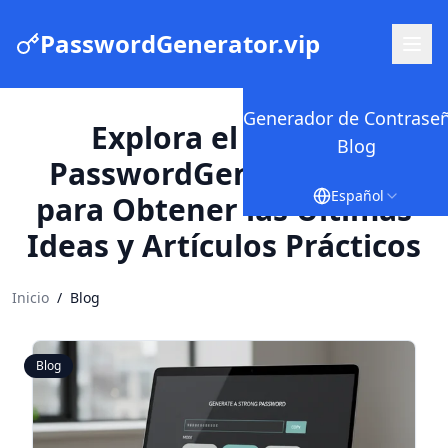
PasswordGenerator.vip
Generador de Contrase
Explora el Blog de
Blog
PasswordGenerator.vip
Español
para Obtener las Últimas
Ideas y Artículos Prácticos
Inicio
/
Blog
Blog