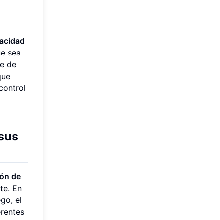
vacidad
ue sea
te de
que
control
 sus
ión de
te. En
go, el
erentes