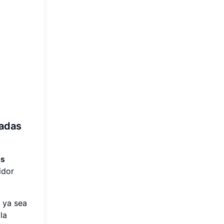
sadas
as
idor
 ya sea
la