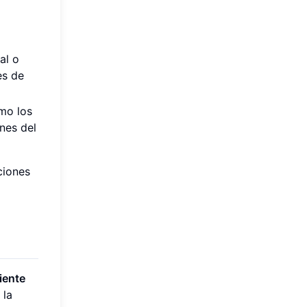
al o
es de
omo los
ones del
ciones
iente
 la