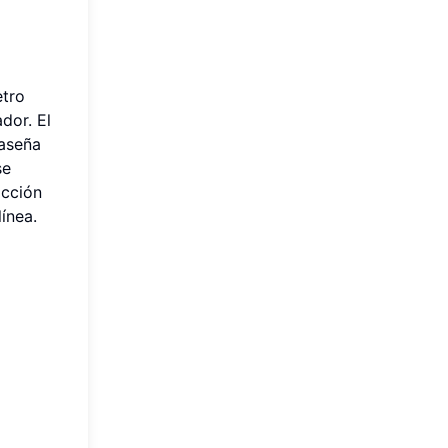
etro
dor. El
raseña
se
acción
línea.