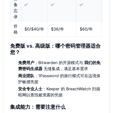
备
✅
✅
✅
✅
忘
录
价
$0/$40/年
$36/年
$60/年
$35
格
免费版 vs. 高级版：哪个密码管理器适合
您？
免费用户
：Bitwarden 的开源模式与
我们的免
费密码生成器
无缝集成，满足基本需求
商业团队
：1Password 的旅行模式可在边境保
护敏感凭据
安全专业人士
：Keeper 的 BreachWatch 扫描
暗网以查找被泄露的凭据
集成能力：需要注意什么