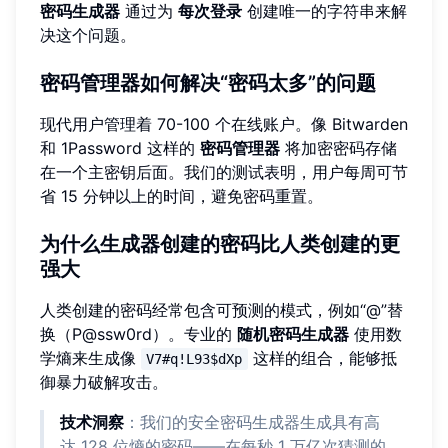
密码生成器
通过为
每次登录
创建唯一的字符串来解
决这个问题。
密码管理器如何解决“密码太多”的问题
现代用户管理着 70-100 个在线账户。像 Bitwarden
和 1Password 这样的
密码管理器
将加密密码存储
在一个主密钥后面。我们的测试表明，用户每周可节
省 15 分钟以上的时间，避免密码重置。
为什么生成器创建的密码比人类创建的更
强大
人类创建的密码经常包含可预测的模式，例如“@”替
换（P@ssw0rd）。专业的
随机密码生成器
使用数
学熵来生成像
这样的组合，能够抵
V7#q!L93$dXp
御暴力破解攻击。
技术洞察
：我们的安全密码生成器生成具有高
达 128 位熵的密码——在每秒 1 万亿次猜测的