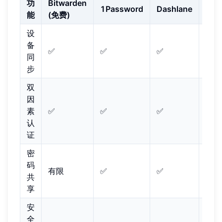
功
Bitwarden
1Password
Dashlane
Kee
能
(免费)
设
备
✅
✅
✅
✅
同
步
双
因
素
✅
✅
✅
✅
认
证
密
码
有限
✅
✅
✅
共
享
安
全