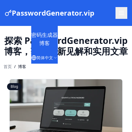
PasswordGenerator.vip
密码生成器
探索 PasswordGenerator.vip
博客
博客，获取最新见解和实用文章
简体中文
首页
/
博客
Blog